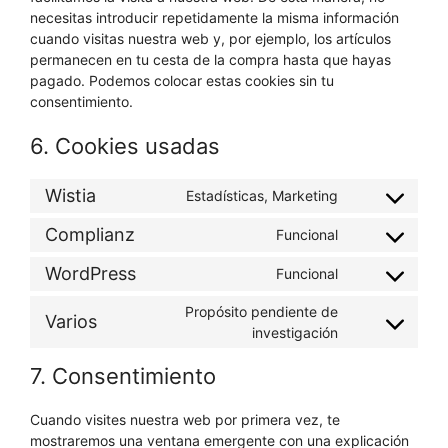
necesitas introducir repetidamente la misma información
cuando visitas nuestra web y, por ejemplo, los artículos
permanecen en tu cesta de la compra hasta que hayas
pagado. Podemos colocar estas cookies sin tu
consentimiento.
6. Cookies usadas
Wistia
Estadísticas, Marketing
Consent
to
Complianz
Funcional
Consent
service
to
wistia
WordPress
Funcional
Consent
service
to
complianz
Propósito pendiente de
Varios
service
Consent
investigación
wordpress
to
7. Consentimiento
service
varios
Cuando visites nuestra web por primera vez, te
mostraremos una ventana emergente con una explicación